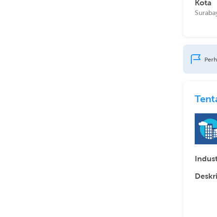
Kota
Suraba
Perh
Tent
Indust
Deskr