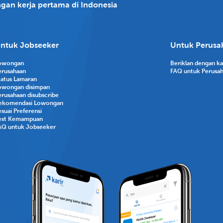
gan kerja pertama di Indonesia
ntuk Jobseeker
Untuk Perusa
owongan
Beriklan dengan k
erusahaan
FAQ untuk Perusa
tatus Lamaran
owongan disimpan
erusahaan disubscribe
ekomendasi Lowongan
suai Preferensi
est Kemampuan
AQ untuk Jobseeker