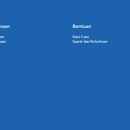
haan
Bantuan
ami
Karir Care
haan
Syarat dan Ketentuan