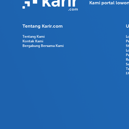
Kami portal lowon
Tentang Karir.com
U
Tentang Kami
L
Kontak Kami
P
Bergabung Bersama Kami
S
L
P
R
Se
T
F