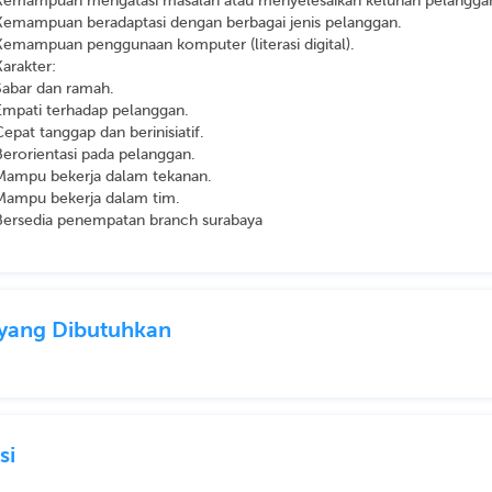
Kemampuan mengatasi masalah atau menyelesaikan keluhan pelangga
Kemampuan beradaptasi dengan berbagai jenis pelanggan.
Kemampuan penggunaan komputer (literasi digital).
Karakter:
Sabar dan ramah.
Empati terhadap pelanggan.
Cepat tanggap dan berinisiatif.
Berorientasi pada pelanggan.
Mampu bekerja dalam tekanan.
Mampu bekerja dalam tim.
Bersedia penempatan branch surabaya
l yang Dibutuhkan
si