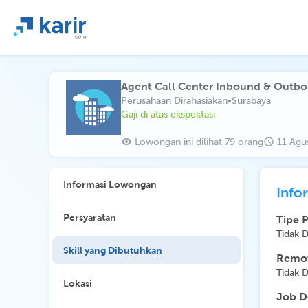
Agent Call Center Inbound & Outbo
Perusahaan Dirahasiakan
•
Surabaya
Gaji di atas ekspektasi
Lowongan ini dilihat 79 orang
11 Agu
Informasi Lowongan
Info
Persyaratan
Tipe 
Tidak 
Skill yang Dibutuhkan
Remot
Tidak 
Lokasi
Job D