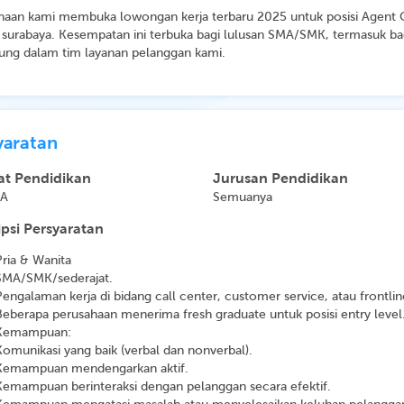
haan kami membuka lowongan kerja terbaru 2025 untuk posisi Agent
 surabaya. Kesempatan ini terbuka bagi lulusan SMA/SMK, termasuk ba
ung dalam tim layanan pelanggan kami.
yaratan
at Pendidikan
Jurusan Pendidikan
MA
Semuanya
psi Persyaratan
Pria & Wanita
SMA/SMK/sederajat.
Pengalaman kerja di bidang call center, customer service, atau frontlin
Beberapa perusahaan menerima fresh graduate untuk posisi entry level
Kemampuan:
Komunikasi yang baik (verbal dan nonverbal).
Kemampuan mendengarkan aktif.
Kemampuan berinteraksi dengan pelanggan secara efektif.