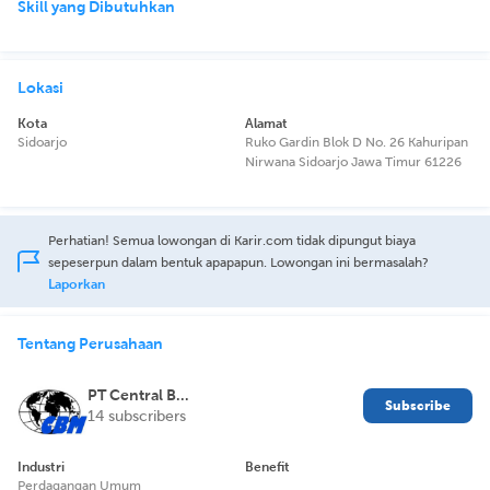
Skill yang Dibutuhkan
Lokasi
Kota
Alamat
Sidoarjo
Ruko Gardin Blok D No. 26 Kahuripan
Nirwana Sidoarjo Jawa Timur 61226
Perhatian! Semua lowongan di Karir.com tidak dipungut biaya
sepeserpun dalam bentuk apapapun. Lowongan ini bermasalah?
Laporkan
Tentang Perusahaan
PT Central Buana Mandiri
Subscribe
14 subscribers
Industri
Benefit
Perdagangan Umum