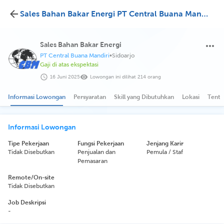
Sales Bahan Bakar Energi PT Central Buana Mandiri
Sales Bahan Bakar Energi
PT Central Buana Mandiri
•
Sidoarjo
Gaji di atas ekspektasi
16 Juni 2025
Lowongan ini dilihat 214 orang
Informasi Lowongan
Persyaratan
Skill yang Dibutuhkan
Lokasi
Tenta
Informasi Lowongan
Tipe Pekerjaan
Fungsi Pekerjaan
Jenjang Karir
Tidak Disebutkan
Penjualan dan
Pemula / Staf
Pemasaran
Remote/On-site
Tidak Disebutkan
Job Deskripsi
-