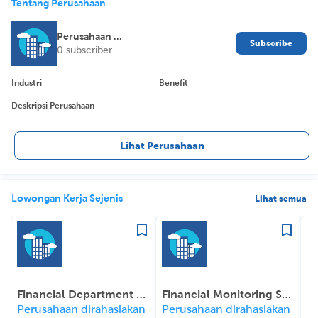
Tentang Perusahaan
Perusahaan Dirahasiakan
Subscribe
0 subscriber
Industri
Benefit
Deskripsi Perusahaan
Lihat Perusahaan
Lowongan Kerja Sejenis
Lihat semua
Financial Department Manager
Financial Monitoring Specialist
Perusahaan dirahasiakan
Perusahaan dirahasiakan
P