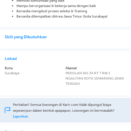
Memiliki komunikasi yang baik
Mampu berorganisasi & bekerja sama dengan baik
Bersedia mengikuti proses seleksi & Training
Bersedia ditempatkan diArea Jawa Timur (kota Surabaya)
Skill yang Dibutuhkan
Lokasi
Kota
Alamat
Surabaya
PERSILAN NO 34 RT 7 RW 1
NGALIYAN KOTA SEMARANG JAWA
TENGAH
Perhatian! Semua lowongan di Karir.com tidak dipungut biaya
sepeserpun dalam bentuk apapapun. Lowongan ini bermasalah?
Laporkan