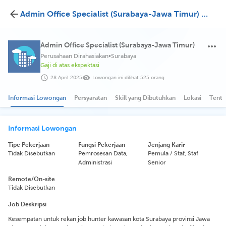
Admin Office Specialist (Surabaya-Jawa Timur) Perusahaan Dirahasiakan
Admin Office Specialist (Surabaya-Jawa Timur)
Perusahaan Dirahasiakan
•
Surabaya
Gaji di atas ekspektasi
28 April 2025
Lowongan ini dilihat 525 orang
Informasi Lowongan
Persyaratan
Skill yang Dibutuhkan
Lokasi
Tenta
Informasi Lowongan
Tipe Pekerjaan
Fungsi Pekerjaan
Jenjang Karir
Tidak Disebutkan
Pemrosesan Data,
Pemula / Staf, Staf
Administrasi
Senior
Remote/On-site
Tidak Disebutkan
Job Deskripsi
Kesempatan untuk rekan job hunter kawasan kota Surabaya provinsi Jawa