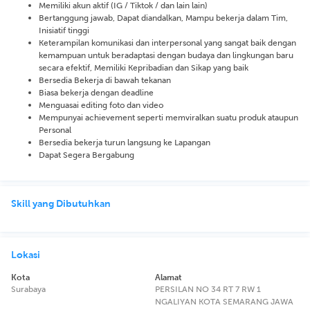
Memiliki akun aktif (IG / Tiktok / dan lain lain)
Bertanggung jawab, Dapat diandalkan, Mampu bekerja dalam Tim,
Inisiatif tinggi
Keterampilan komunikasi dan interpersonal yang sangat baik dengan
kemampuan untuk beradaptasi dengan budaya dan lingkungan baru
secara efektif, Memiliki Kepribadian dan Sikap yang baik
Bersedia Bekerja di bawah tekanan
Biasa bekerja dengan deadline
Menguasai editing foto dan video
Mempunyai achievement seperti memviralkan suatu produk ataupun
Personal
Bersedia bekerja turun langsung ke Lapangan
Dapat Segera Bergabung
Skill yang Dibutuhkan
Lokasi
Kota
Alamat
Surabaya
PERSILAN NO 34 RT 7 RW 1
NGALIYAN KOTA SEMARANG JAWA