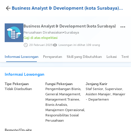
Business Analyst & Development (kota Surabaya) Perusahaan Dirahasiakan
Business Analyst & Development (kota Surabaya)
Perusahaan Dirahasiakan
•
Surabaya
Gaji di atas ekspektasi
20 Februari 2025
Lowongan ini dilihat 109 orang
Informasi Lowongan
Persyaratan
Skill yang Dibutuhkan
Lokasi
Tenta
Informasi Lowongan
Tipe Pekerjaan
Fungsi Pekerjaan
Jenjang Karir
Tidak Disebutkan
Pengembangan Bisnis,
Staf Senior, Supervisor,
General Management,
Asisten Manajer, Manajer
Management Trainee,
- Departemen
Bisnis Analisis,
Manajemen Operasional,
Responsibilitas Sosial
Perusahaan
Remote/On-site