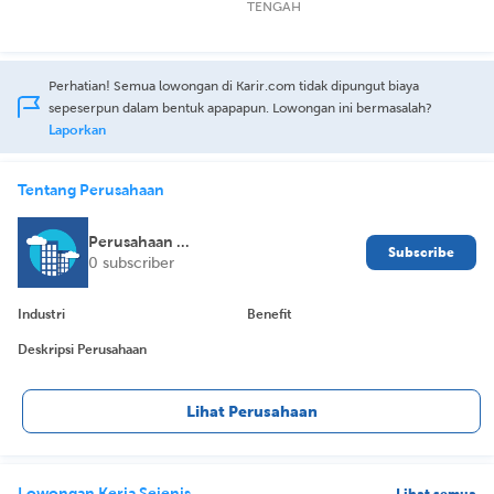
TENGAH
Perhatian! Semua lowongan di Karir.com tidak dipungut biaya
sepeserpun dalam bentuk apapapun. Lowongan ini bermasalah?
Laporkan
Tentang Perusahaan
Perusahaan Dirahasiakan
Subscribe
0 subscriber
Industri
Benefit
Deskripsi Perusahaan
Lihat Perusahaan
Lowongan Kerja Sejenis
Lihat semua