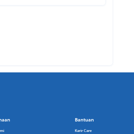
haan
Bantuan
ami
Karir Care