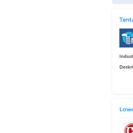
Tent
Indust
Deskr
Lowo