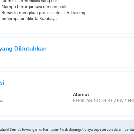
- Memiliki komunikasi yang baik
- Mampu berorganisasi dengan baik
- Bersedia mengikuti proses seleksi & Training
- penempatan dikota Surabaya
l yang Dibutuhkan
si
Alamat
ya
PERSILAN NO 34 RT 7 RW 1 
atian! Semua lowongan di Karir.com tidak dipungut biaya sepeserpun dalam bent