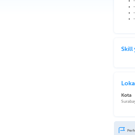
Skil
Loka
Kota
Suraba
Perh