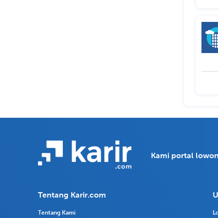
Kami portal lowon
Tentang Karir.com
U
Tentang Kami
L