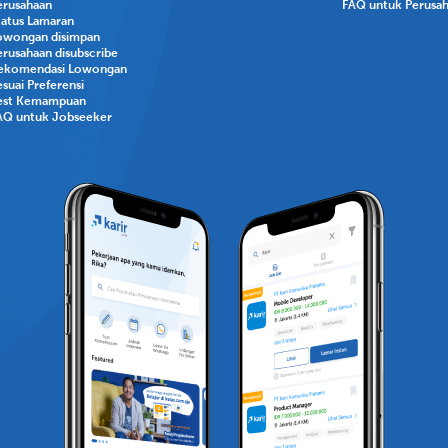
erusahaan
FAQ untuk Perusa
tatus Lamaran
owongan disimpan
erusahaan disubscribe
ekomendasi Lowongan
suai Preferensi
est Kemampuan
AQ untuk Jobseeker