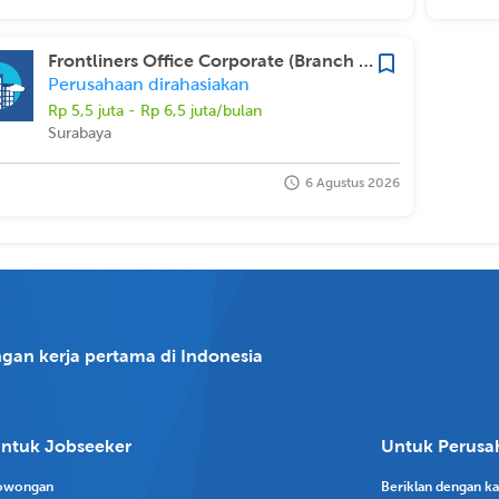
Frontliners Office Corporate (Branch Surabaya)
Perusahaan dirahasiakan
Rp 5,5 juta - Rp 6,5 juta/bulan
Surabaya
6 Agustus 2026
gan kerja pertama di Indonesia
ntuk Jobseeker
Untuk Perusa
owongan
Beriklan dengan k