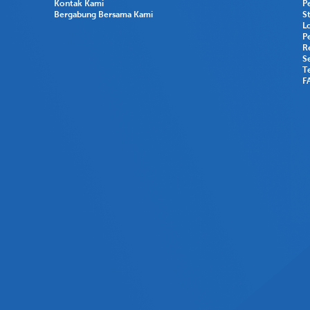
Kontak Kami
P
Bergabung Bersama Kami
S
L
P
R
Se
T
F