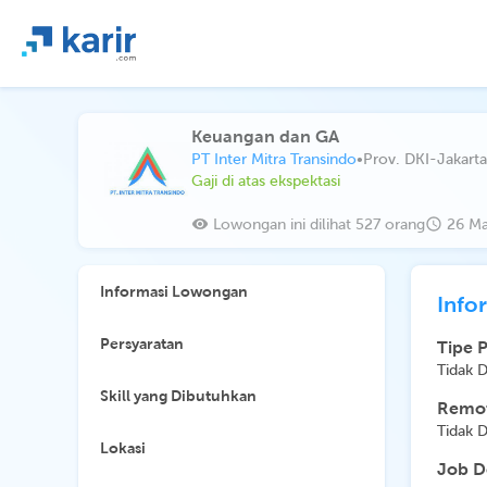
Keuangan dan GA
PT Inter Mitra Transindo
•
Prov. DKI-Jakarta
Gaji di atas ekspektasi
Lowongan ini dilihat 527 orang
26 Ma
Informasi Lowongan
Info
Persyaratan
Tipe 
Tidak 
Skill yang Dibutuhkan
Remot
Tidak 
Lokasi
Job D