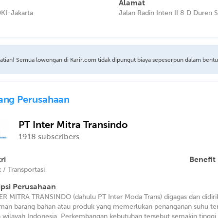
Alamat
DKI-Jakarta
Jalan Radin Inten II 8 D Duren S
atian! Semua lowongan di Karir.com tidak dipungut biaya sepeserpun dalam bent
ang Perusahaan
PT Inter Mitra Transindo
1918 subscribers
ri
Benefit
k / Transportasi
ipsi Perusahaan
ER MITRA TRANSINDO (dahulu PT Inter Moda Trans) digagas dan didir
iman barang bahan atau produk yang memerlukan penanganan suhu tert
h wilayah Indonesia. Perkembangan kebutuhan tersebut semakin tinggi