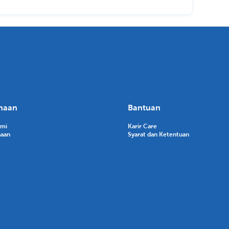
haan
Bantuan
ami
Karir Care
haan
Syarat dan Ketentuan