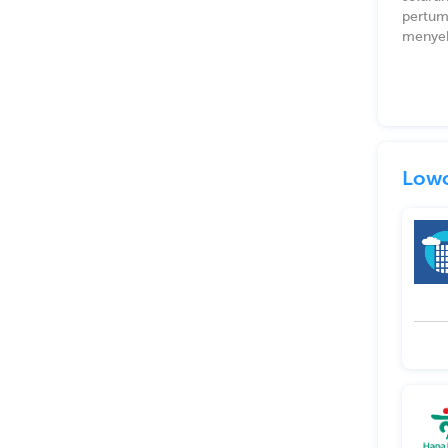
pertum
menyeb
Lowo