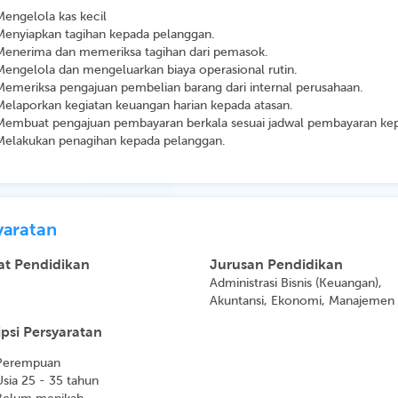
Mengelola kas kecil
Menyiapkan tagihan kepada pelanggan.
Menerima dan memeriksa tagihan dari pemasok.
Mengelola dan mengeluarkan biaya operasional rutin.
Memeriksa pengajuan pembelian barang dari internal perusahaan.
Melaporkan kegiatan keuangan harian kepada atasan.
Membuat pengajuan pembayaran berkala sesuai jadwal pembayaran kep
Melakukan penagihan kepada pelanggan.
yaratan
at Pendidikan
Jurusan Pendidikan
Administrasi Bisnis (Keuangan),
Akuntansi, Ekonomi, Manajemen
psi Persyaratan
Perempuan
Usia 25 - 35 tahun