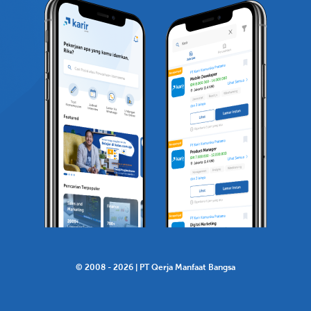
© 2008 -
2026
| PT Qerja Manfaat Bangsa