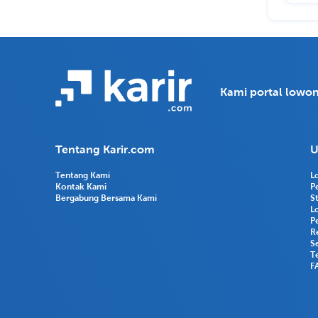
Kami portal lowon
Tentang Karir.com
U
Tentang Kami
L
Kontak Kami
P
Bergabung Bersama Kami
S
L
P
R
Se
T
F