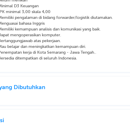
Belum menikah
Minimal D3 Keuangan
IPK minimal 3,00 skala 4,00
Memiliki pengalaman di bidang forwarder/logistik diutamakan.
Menguasai bahasa Inggris
Memiliki kemampuan analisis dan komunikasi yang baik.
Dapat mengoperasikan komputer.
Bertanggungjawab atas pekerjaan.
Mau belajar dan meningkatkan kemampuan diri.
Penempatan kerja di Kota Semarang - Jawa Tengah..
Bersedia ditempatkan di seluruh Indonesia.
l yang Dibutuhkan
si