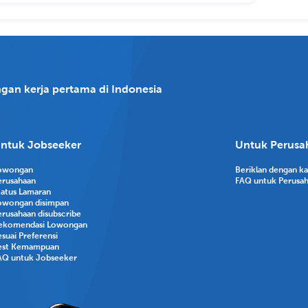
gan kerja pertama di Indonesia
ntuk Jobseeker
Untuk Perusa
owongan
Beriklan dengan k
erusahaan
FAQ untuk Perusa
tatus Lamaran
owongan disimpan
erusahaan disubscribe
ekomendasi Lowongan
suai Preferensi
est Kemampuan
AQ untuk Jobseeker