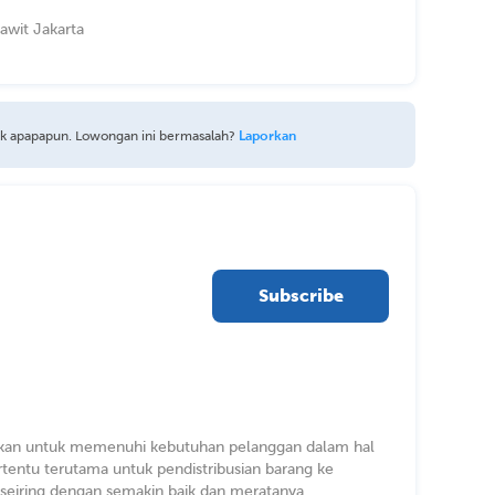
awit Jakarta
uk apapapun. Lowongan ini bermasalah?
Laporkan
Subscribe
ikan untuk memenuhi kebutuhan pelanggan dalam hal
entu terutama untuk pendistribusian barang ke
 seiring dengan semakin baik dan meratanya