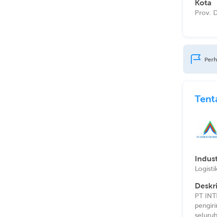
Kota
Prov. 
Perh
Tent
Indust
Logisti
Deskr
PT INT
pengir
seluru