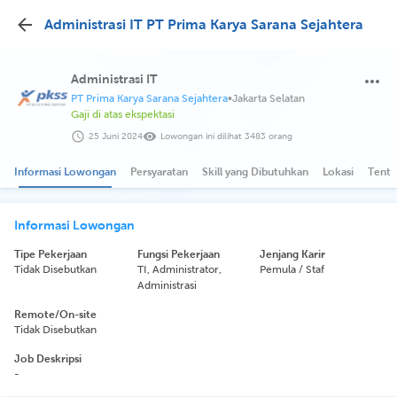
Administrasi IT PT Prima Karya Sarana Sejahtera
Administrasi IT
PT Prima Karya Sarana Sejahtera
•
Jakarta Selatan
Gaji di atas ekspektasi
25 Juni 2024
Lowongan ini dilihat 3483 orang
Informasi Lowongan
Persyaratan
Skill yang Dibutuhkan
Lokasi
Tenta
Informasi Lowongan
Tipe Pekerjaan
Fungsi Pekerjaan
Jenjang Karir
Tidak Disebutkan
TI, Administrator,
Pemula / Staf
Administrasi
Remote/On-site
Tidak Disebutkan
Job Deskripsi
-