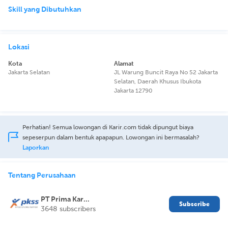
Skill yang Dibutuhkan
Lokasi
Kota
Alamat
Jakarta Selatan
JL Warung Buncit Raya No 52 Jakarta
Selatan, Daerah Khusus Ibukota
Jakarta 12790
Perhatian! Semua lowongan di Karir.com tidak dipungut biaya
sepeserpun dalam bentuk apapapun. Lowongan ini bermasalah?
Laporkan
Tentang Perusahaan
PT Prima Karya Sarana Sejahtera
Subscribe
3648 subscribers