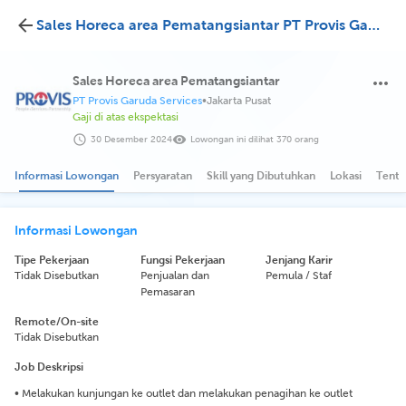
Sales Horeca area Pematangsiantar PT Provis Garuda Services
Sales Horeca area Pematangsiantar
PT Provis Garuda Services
•
Jakarta Pusat
Gaji di atas ekspektasi
30 Desember 2024
Lowongan ini dilihat 370 orang
Informasi Lowongan
Persyaratan
Skill yang Dibutuhkan
Lokasi
Tenta
Informasi Lowongan
Tipe Pekerjaan
Fungsi Pekerjaan
Jenjang Karir
Tidak Disebutkan
Penjualan dan
Pemula / Staf
Pemasaran
Remote/On-site
Tidak Disebutkan
Job Deskripsi
• Melakukan kunjungan ke outlet dan melakukan penagihan ke outlet