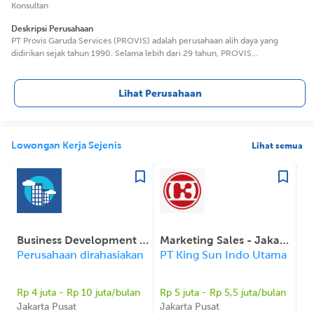
Konsultan
Deskripsi Perusahaan
PT Provis Garuda Services (PROVIS) adalah perusahaan alih daya yang
didirikan sejak tahun 1990. Selama lebih dari 29 tahun, PROVIS
berkomitmen terhadap pelayanan yang terbaik dalam pengelolaan tenaga
kerja, untuk memenuhi kebutuhan dunia bisnis. Pada tahun 1990,
perusahaan ini berdiri dengan nama PT Wahana Garuda Purnakarya (WGP)
Lihat Perusahaan
sebagai perusahaan jasa penyedia tenaga kerja untuk memenuhi kebutuhan
sebagian tenaga kerja Garuda Indonesia Airlines. Memasuki tahun 2000,
WGP memperluas segmen dengan penyediaan tenaga kerja untuk sektor
industri Oil and Gas, Recreation, Pharmacy, dan Telecommunication. Sejak
Lowongan Kerja Sejenis
Lihat semua
11 Mei 2011, perusahaan ini melakukan re-branding menjadi PT Provis
Garuda Services (PROVIS) dan melakukan perubahan Visi, Misi dan strategi
perusahaan, sebagai perusahaan pengelola tenaga kerja / Manage Service /
Business Process Outsourcing dengan tiga satuan Business Unit yaitu :
Pelayanan Penerbangan dan Bandara Pelayanan SDM dan Teknologi
Informasi Pelayanan Fasilitas
Business Development Executive
Marketing Sales - Jakarta
Perusahaan dirahasiakan
PT King Sun Indo Utama
Rp 4 juta - Rp 10 juta/bulan
Rp 5 juta - Rp 5,5 juta/bulan
Ga
Jakarta Pusat
Jakarta Pusat
Ja