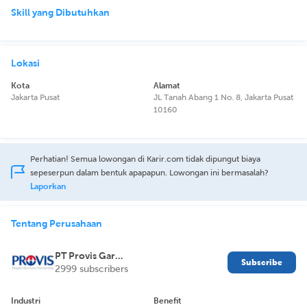
Skill yang Dibutuhkan
Lokasi
Kota
Alamat
Jakarta Pusat
JL Tanah Abang 1 No. 8, Jakarta Pusat
10160
Perhatian! Semua lowongan di Karir.com tidak dipungut biaya
sepeserpun dalam bentuk apapapun. Lowongan ini bermasalah?
Laporkan
Tentang Perusahaan
PT Provis Garuda Services
Subscribe
2999 subscribers
Industri
Benefit