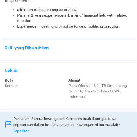
Requirement :
Minimum Bachelor Degree or above.
Minimal 2 years experience in banking/ financial field with related
function.
Experience in dealing with police force or public prosecutor.
Skill yang Dibutuhkan
Lokasi
Kota
Alamat
Kendari
Plaza Oleos Lt. 8 JI. TB Simatupang
No. 53A, Jakarta Selatan 12520,
Indonesia
Perhatian! Semua lowongan di Karir.com tidak dipungut biaya
sepeserpun dalam bentuk apapapun. Lowongan ini bermasalah?
Laporkan