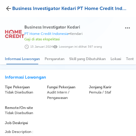
Business Investigator Kedari PT Home Credit Indonesia
Business Investigator Kedari
PT Home Credit Indonesia
•
Kendari
Gaji di atas ekspektasi
15 Januari 2024
Lowongan ini dilihat 597 orang
Informasi Lowongan
Persyaratan
Skill yang Dibutuhkan
Lokasi
Tenta
Informasi Lowongan
Tipe Pekerjaan
Fungsi Pekerjaan
Jenjang Karir
Tidak Disebutkan
Audit Intern /
Pemula / Staf
Pengawasan
Remote/On-site
Tidak Disebutkan
Job Deskripsi
Job Description :