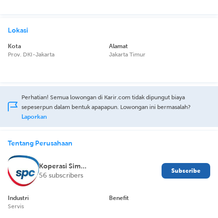
Lokasi
Kota
Alamat
Prov. DKI-Jakarta
Jakarta Timur
Perhatian! Semua lowongan di Karir.com tidak dipungut biaya
sepeserpun dalam bentuk apapapun. Lowongan ini bermasalah?
Laporkan
Tentang Perusahaan
Koperasi Simpan Pinjam Sinergi Dana Cipta
Subscribe
56 subscribers
Industri
Benefit
Servis