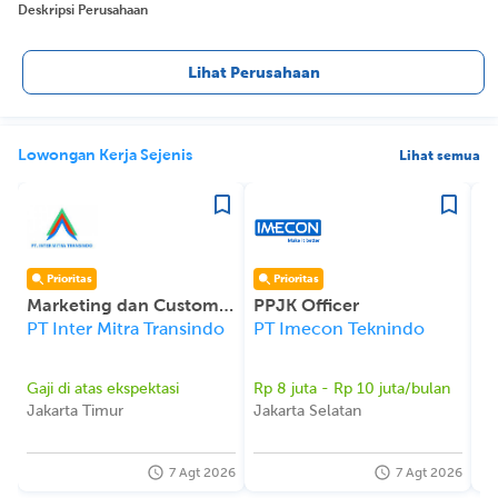
Deskripsi Perusahaan
Lihat Perusahaan
Lowongan Kerja Sejenis
Lihat semua
Prioritas
Prioritas
Marketing dan Customer Service
PPJK Officer
P
PT Inter Mitra Transindo
PT Imecon Teknindo
PT
Gaji di atas ekspektasi
Rp 8 juta - Rp 10 juta/bulan
Ga
Jakarta Timur
Jakarta Selatan
Ja
7 Agt 2026
7 Agt 2026