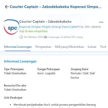
Courier Captain - Jabodebabeka Koperasi Simpan Pinjam Sinergi Dana Cipta
Courier Captain - Jabodebabeka
Koperasi Simpan Pinjam Sinergi Dana Cipta
•
Prov. DKI-Jakarta
Gaji di atas ekspektasi
04 Oktober 2023
Lowongan ini dilihat 193 orang
Informasi Lowongan
Persyaratan
Skill yang Dibutuhkan
Lokasi
Tenta
Informasi Lowongan
Tipe Pekerjaan
Fungsi Pekerjaan
Jenjang Karir
Tidak Disebutkan
Kurir, Logistik
Pemula / Staf, Staf
Senior
Remote/On-site
Tidak Disebutkan
Job Deskripsi
Membuat penjadwalan kurir untuk proses pengambilan barang