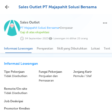
Sales Outlet PT Majapahit Solusi Bersama
Sales Outlet
PT Majapahit Solusi Bersama
•
Denpasar
Gaji di atas ekspektasi
04 September 2023
Lowongan ini dilihat 20 orang
Informasi Lowongan
Persyaratan
Skill yang Dibutuhkan
Lokasi
Tenta
Informasi Lowongan
Tipe Pekerjaan
Fungsi Pekerjaan
Jenjang Karir
Tidak Disebutkan
Penjualan dan
Pemula / Staf
Pemasaran
Remote/On-site
Tidak Disebutkan
Job Deskripsi
Promotor Kredivo