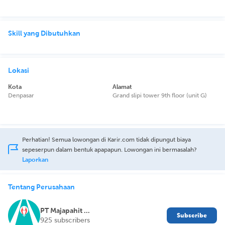
Skill yang Dibutuhkan
Lokasi
Kota
Alamat
Denpasar
Grand slipi tower 9th floor (unit G)
Perhatian! Semua lowongan di Karir.com tidak dipungut biaya
sepeserpun dalam bentuk apapapun. Lowongan ini bermasalah?
Laporkan
Tentang Perusahaan
PT Majapahit Solusi Bersama
Subscribe
925 subscribers