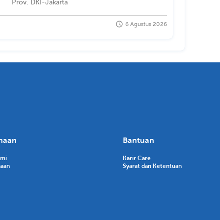
Prov. DKI-Jakarta
6 Agustus 2026
haan
Bantuan
ami
Karir Care
haan
Syarat dan Ketentuan