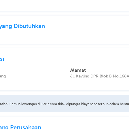
l yang Dibutuhkan
si
Alamat
ang
Jl. Kavling DPR Blok B No.168
atian! Semua lowongan di Karir.com tidak dipungut biaya sepeserpun dalam bent
ang Perusahaan