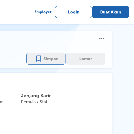
Employer
Login
Buat Akun
Simpan
Lamar
Jenjang Karir
or
Pemula / Staf