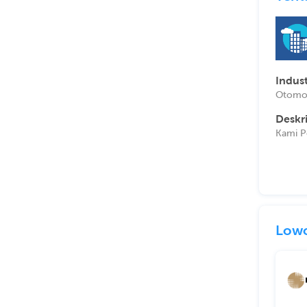
Indust
Otomot
Deskr
Kami P
Lowo