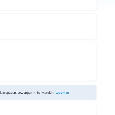
A
uk apapapun. Lowongan ini bermasalah?
Laporkan