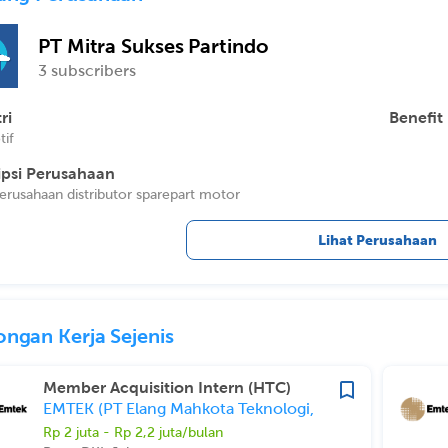
PT Mitra Sukses Partindo
3 subscribers
ri
Benefit
if
ipsi Perusahaan
erusahaan distributor sparepart motor
Lihat Perusahaan
ngan Kerja Sejenis
Member Acquisition Intern (HTC)
EMTEK (PT Elang Mahkota Teknologi,
Tbk)
Rp 2 juta - Rp 2,2 juta/bulan