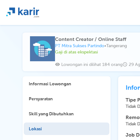
Content Creator / Online Staff
PT Mitra Sukses Partindo
•
Tangerang
Gaji di atas ekspektasi
Lowongan ini dilihat 184 orang
29 Ag
Informasi Lowongan
Info
Persyaratan
Tipe 
Tidak 
Skill yang Dibutuhkan
Remot
Tidak 
Lokasi
Job D