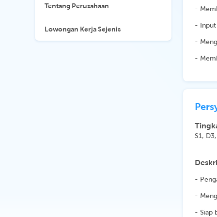
Tentang Perusahaan
- Memb
- Inpu
Lowongan Kerja Sejenis
- Meng
- Memb
Pers
Tingk
S1, D3
Deskri
- Peng
- Menge
- Siap 