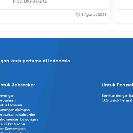
Prov. DKI-Jakarta
6 Agustus 2026
gan kerja pertama di Indonesia
ntuk Jobseeker
Untuk Perusa
owongan
Beriklan dengan k
erusahaan
FAQ untuk Perusa
tatus Lamaran
owongan disimpan
erusahaan disubscribe
ekomendasi Lowongan
suai Preferensi
est Kemampuan