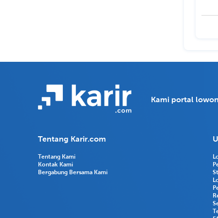
Kami portal lowon
Tentang Karir.com
U
Tentang Kami
L
Kontak Kami
P
Bergabung Bersama Kami
S
L
P
R
Se
T