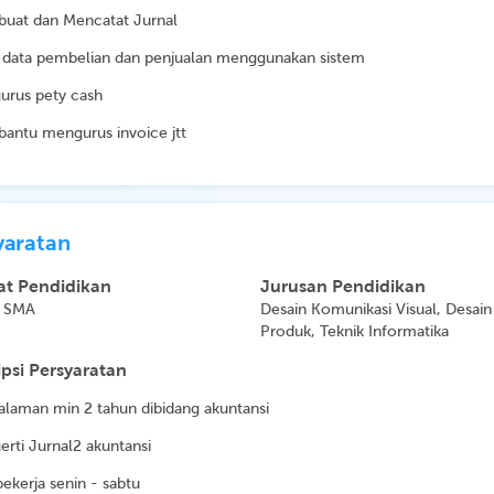
uat dan Mencatat Jurnal
t data pembelian dan penjualan menggunakan sistem
urus pety cash
antu mengurus invoice jtt
yaratan
at Pendidikan
Jurusan Pendidikan
, SMA
Desain Komunikasi Visual, Desain
Produk, Teknik Informatika
psi Persyaratan
alaman min 2 tahun dibidang akuntansi
rti Jurnal2 akuntansi
bekerja senin - sabtu