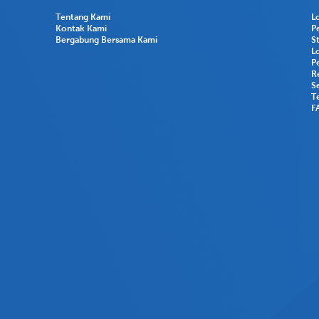
Tentang Kami
L
Kontak Kami
P
Bergabung Bersama Kami
S
L
P
R
Se
T
F