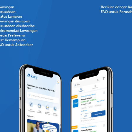
owongan
Beriklan dengan k
erusahaan
FAQ untuk Perusa
tatus Lamaran
owongan disimpan
erusahaan disubscribe
ekomendasi Lowongan
suai Preferensi
est Kemampuan
AQ untuk Jobseeker