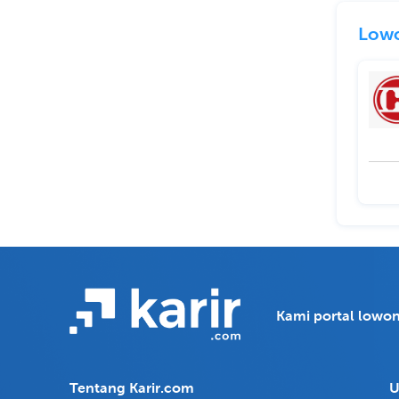
Lowo
Kami portal lowon
Tentang Karir.com
U