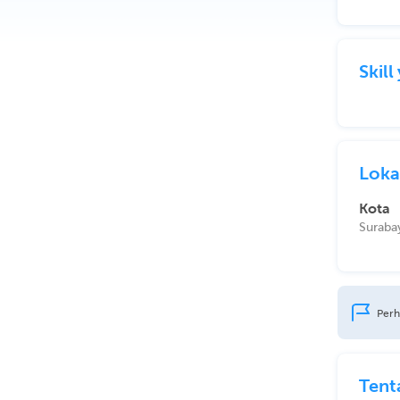
Skil
Loka
Kota
Suraba
Perh
Tent