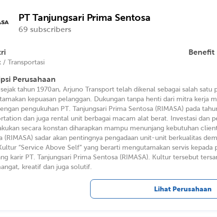
PT Tanjungsari Prima Sentosa
69 subscribers
ri
Benefit
k / Transportasi
ipsi Perusahaan
s sejak tahun 1970an, Arjuno Transport telah dikenal sebagai salah sat
amakan kepuasan pelanggan. Dukungan tanpa henti dari mitra kerja m
 dengan pengukuhan PT. Tanjungsari Prima Sentosa (RIMASA) pada tahun 
rtation dan juga rental unit berbagai macam alat berat. Investasi dan p
lakukan secara konstan diharapkan mampu menunjang kebutuhan client. 
a (RIMASA) sadar akan pentingnya pengadaan unit-unit berkualitas de
Kultur “Service Above Self” yang berarti mengutamakan servis kepada p
ng karir PT. Tanjungsari Prima Sentosa (RIMASA). Kultur tersebut ters
ngat, kreatif dan juga solutif.
Lihat Perusahaan