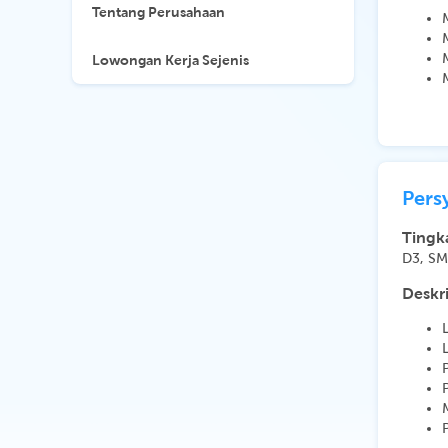
Tentang Perusahaan
Lowongan Kerja Sejenis
Pers
Tingk
D3, S
Deskri
L
L