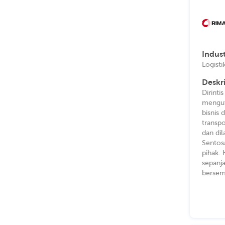
Indust
Logisti
Deskr
Dirinti
mengut
bisnis
transpo
dan di
Sentos
pihak. 
sepanja
bersema