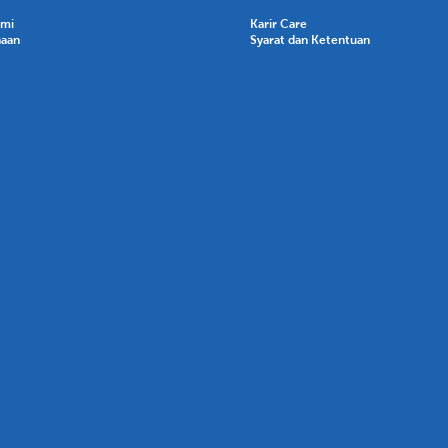
ami
Karir Care
haan
Syarat dan Ketentuan