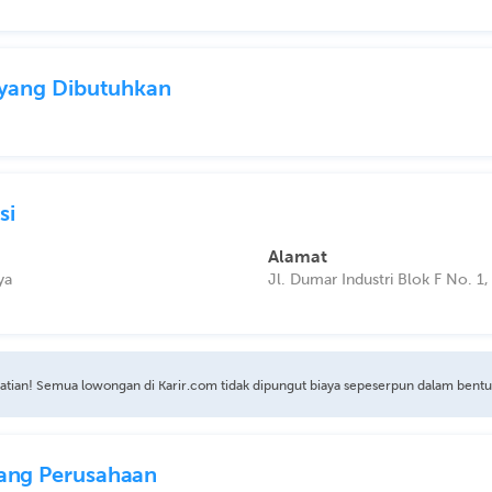
l yang Dibutuhkan
si
Alamat
ya
Jl. Dumar Industri Blok F No. 
atian! Semua lowongan di Karir.com tidak dipungut biaya sepeserpun dalam bent
ang Perusahaan