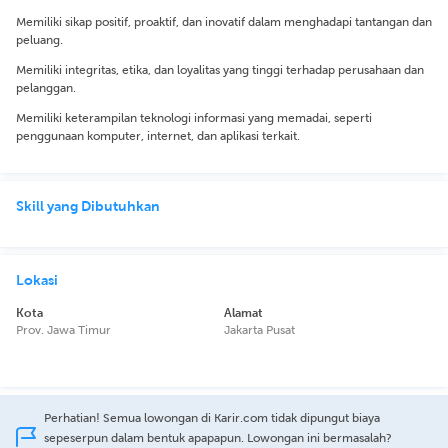
Memiliki sikap positif, proaktif, dan inovatif dalam menghadapi tantangan dan
peluang.
Memiliki integritas, etika, dan loyalitas yang tinggi terhadap perusahaan dan
pelanggan.
Memiliki keterampilan teknologi informasi yang memadai, seperti
penggunaan komputer, internet, dan aplikasi terkait.
Skill yang Dibutuhkan
Lokasi
Kota
Alamat
Prov. Jawa Timur
Jakarta Pusat
Perhatian! Semua lowongan di Karir.com tidak dipungut biaya
sepeserpun dalam bentuk apapapun. Lowongan ini bermasalah?