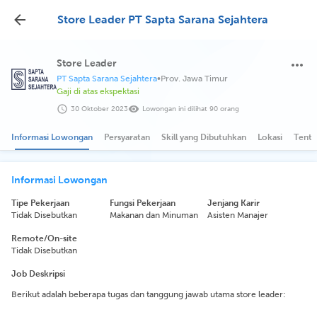
Store Leader PT Sapta Sarana Sejahtera
Store Leader
PT Sapta Sarana Sejahtera
•
Prov. Jawa Timur
Gaji di atas ekspektasi
30 Oktober 2023
Lowongan ini dilihat 90 orang
Informasi Lowongan
Persyaratan
Skill yang Dibutuhkan
Lokasi
Tenta
Informasi Lowongan
Tipe Pekerjaan
Fungsi Pekerjaan
Jenjang Karir
Tidak Disebutkan
Makanan dan Minuman
Asisten Manajer
Remote/On-site
Tidak Disebutkan
Job Deskripsi
Berikut adalah beberapa tugas dan tanggung jawab utama store leader: