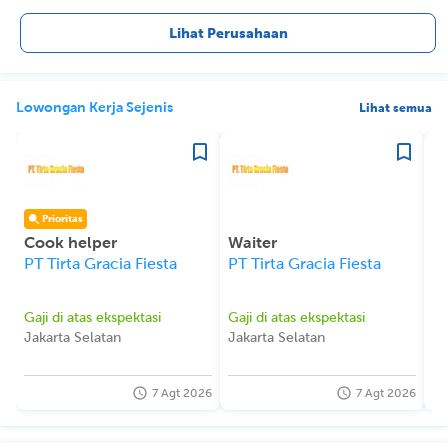
Lihat Perusahaan
Lowongan Kerja Sejenis
Lihat semua
Prioritas
Cook helper
Waiter
C
PT Tirta Gracia Fiesta
PT Tirta Gracia Fiesta
Pe
Gaji di atas ekspektasi
Gaji di atas ekspektasi
Rp
Jakarta Selatan
Jakarta Selatan
Pr
7 Agt 2026
7 Agt 2026