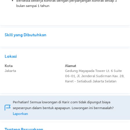
Bersedia bekerja kontrak dengan perpanjangan kontrak setiap 3
bulan sampai 1 tahun
Skill yang Dibutuhkan
Lokasi
Kota
Alamat
Jakarta
Gedung Mayapada Tower Lt. 6 Suite
06-01, Jl. Jenderal Sudirman Kav. 28,
Karet - Setiabudi Jakarta Selatan
Perhatian! Semua lowongan di Karir.com tidak dipungut biaya
sepeserpun dalam bentuk apapapun. Lowongan ini bermasalah?
Laporkan
Tentang Perusahaan