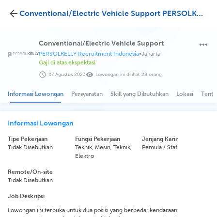
Conventional/Electric Vehicle Support PERSOLKELLY Recruitment Indonesia
Conventional/Electric Vehicle Support
PERSOLKELLY Recruitment Indonesia
•
Jakarta
Gaji di atas ekspektasi
07 Agustus 2023
Lowongan ini dilihat 28 orang
Informasi Lowongan
Persyaratan
Skill yang Dibutuhkan
Lokasi
Tenta
Informasi Lowongan
Tipe Pekerjaan
Fungsi Pekerjaan
Jenjang Karir
Tidak Disebutkan
Teknik, Mesin, Teknik,
Pemula / Staf
Elektro
Remote/On-site
Tidak Disebutkan
Job Deskripsi
Lowongan ini terbuka untuk dua posisi yang berbeda: kendaraan