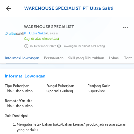
WAREHOUSE SPECIALIST PT Ultra Sakti
WAREHOUSE SPECIALIST
PT Ultra Sakti
•
Bekasi
Gaji di atas ekspektasi
07 Desember 2023
Lowongan ini dilihat 139 orang
Informasi Lowongan
Persyaratan
Skill yang Dibutuhkan
Lokasi
Tenta
Informasi Lowongan
Tipe Pekerjaan
Fungsi Pekerjaan
Jenjang Karir
Tidak Disebutkan
Operasi Gudang
Supervisor
Remote/On-site
Tidak Disebutkan
Job Deskripsi
Mengatur letak bahan baku/bahan kemas/ produk jadi sesuai aturan
yang berlaku.