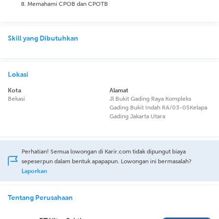
Memahami CPOB dan CPOTB
Skill yang Dibutuhkan
Lokasi
Kota
Alamat
Bekasi
Jl Bukit Gading Raya Kompleks
Gading Bukit Indah RA/03-05Kelapa
Gading Jakarta Utara
Perhatian! Semua lowongan di Karir.com tidak dipungut biaya
sepeserpun dalam bentuk apapapun. Lowongan ini bermasalah?
Laporkan
Tentang Perusahaan