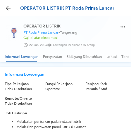
OPERATOR LISTRIK PT Roda Prima Lancar
OPERATOR LISTRIK
PT Roda Prima Lancar
•
Tangerang
Gaji di atas ekspektasi
22 Juni 2023
Lowongan ini dilihat 345 orang
Informasi Lowongan
Persyaratan
Skill yang Dibutuhkan
Lokasi
Tenta
Informasi Lowongan
Tipe Pekerjaan
Fungsi Pekerjaan
Jenjang Karir
Tidak Disebutkan
Operator
Pemula / Staf
Remote/On-site
Tidak Disebutkan
Job Deskripsi
Melakukan perbaikan pada instalasi listrik
Melakukan perawatan panel listrik & Genset