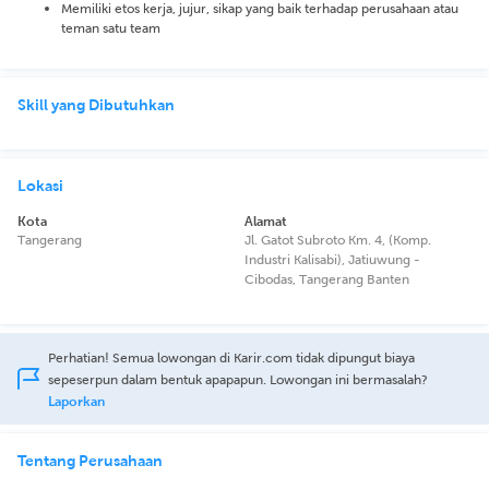
Memiliki etos kerja, jujur, sikap yang baik terhadap perusahaan atau
teman satu team
Skill yang Dibutuhkan
Lokasi
Kota
Alamat
Tangerang
Jl. Gatot Subroto Km. 4, (Komp.
Industri Kalisabi), Jatiuwung -
Cibodas, Tangerang Banten
Perhatian! Semua lowongan di Karir.com tidak dipungut biaya
sepeserpun dalam bentuk apapapun. Lowongan ini bermasalah?
Laporkan
Tentang Perusahaan