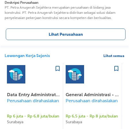
Deskripsi Perusahaan
PT. Petra Anugerah Sejahtera merupakan perusahaan di bidang jasa
konstruksi. PT. Petra Anugerah Sejahtera didirikan sebagai solusi dalam
penyelesaian pekerjaan konstruksi secara kompeten dan berkualitas.
Lihat Perusahaan
Lowongan Kerja Sejenis
Lihat semua
Data Entry Administrator (Branch Surabaya)
General Administrasi - Area Surabaya
Perusahaan dirahasiakan
Perusahaan dirahasiakan
Pe
Rp 6 juta - Rp 6,8 juta/bulan
Rp 6,5 juta - Rp 8 juta/bulan
Surabaya
Surabaya
Su