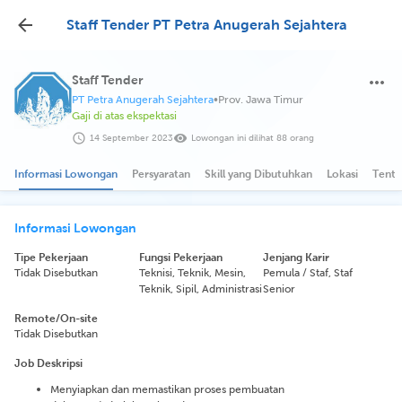
Staff Tender PT Petra Anugerah Sejahtera
Staff Tender
PT Petra Anugerah Sejahtera
•
Prov. Jawa Timur
Gaji di atas ekspektasi
14 September 2023
Lowongan ini dilihat 88 orang
Informasi Lowongan
Persyaratan
Skill yang Dibutuhkan
Lokasi
Tenta
Informasi Lowongan
Tipe Pekerjaan
Fungsi Pekerjaan
Jenjang Karir
Tidak Disebutkan
Teknisi, Teknik, Mesin,
Pemula / Staf, Staf
Teknik, Sipil, Administrasi
Senior
Remote/On-site
Tidak Disebutkan
Job Deskripsi
Menyiapkan dan memastikan proses pembuatan