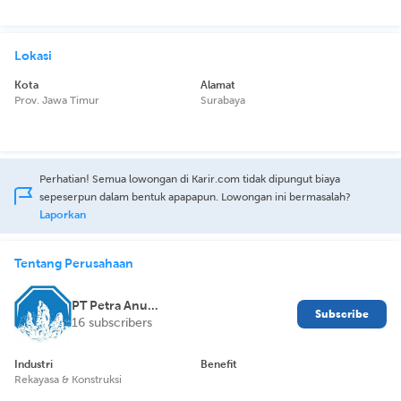
Lokasi
Kota
Alamat
Prov. Jawa Timur
Surabaya
Perhatian! Semua lowongan di Karir.com tidak dipungut biaya
sepeserpun dalam bentuk apapapun. Lowongan ini bermasalah?
Laporkan
Tentang Perusahaan
PT Petra Anugerah Sejahtera
Subscribe
16 subscribers
Industri
Benefit
Rekayasa & Konstruksi