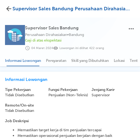
Supervisor Sales Bandung Perusahaan Dirahasiakan
Supervisor Sales Bandung
Perusahaan Dirahasiakan
•
Bandung
Gaji di atas ekspektasi
04 Maret 2024
Lowongan ini dilihat 422 orang
Informasi Lowongan
Persyaratan
Skill yang Dibutuhkan
Lokasi
Tenta
Informasi Lowongan
Tipe Pekerjaan
Fungsi Pekerjaan
Jenjang Karir
Tidak Disebutkan
Penjualan (Non-Teknis)
Supervisor
Remote/On-site
Tidak Disebutkan
Job Deskripsi
Memastikan target kerja di tim penjualan tercapai
Memastikan operasional penjualan berjalan dengan baik