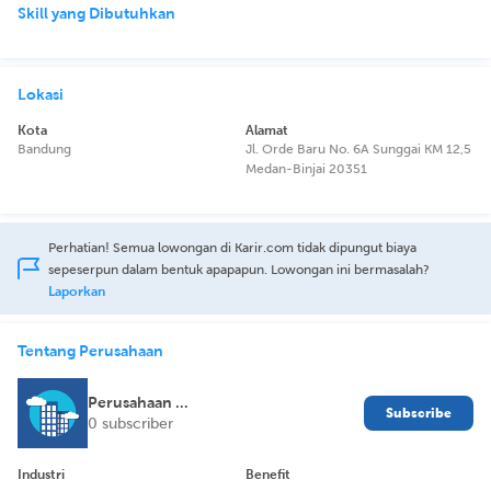
Skill yang Dibutuhkan
Lokasi
Kota
Alamat
Bandung
Jl. Orde Baru No. 6A Sunggai KM 12,5
Medan-Binjai 20351
Perhatian! Semua lowongan di Karir.com tidak dipungut biaya
sepeserpun dalam bentuk apapapun. Lowongan ini bermasalah?
Laporkan
Tentang Perusahaan
Perusahaan Dirahasiakan
Subscribe
0 subscriber
Industri
Benefit