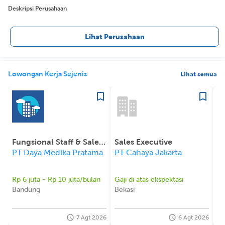
Deskripsi Perusahaan
Lihat Perusahaan
Lowongan Kerja Sejenis
Lihat semua
Fungsional Staff & Sales/Marketing - Solusi Sistem Informasi Rumah Sakit Terintegrasi
Sales Executive
PT Daya Medika Pratama
PT Cahaya Jakarta
Rp 6 juta - Rp 10 juta/bulan
Gaji di atas ekspektasi
Ga
Bandung
Bekasi
Ja
7 Agt 2026
6 Agt 2026