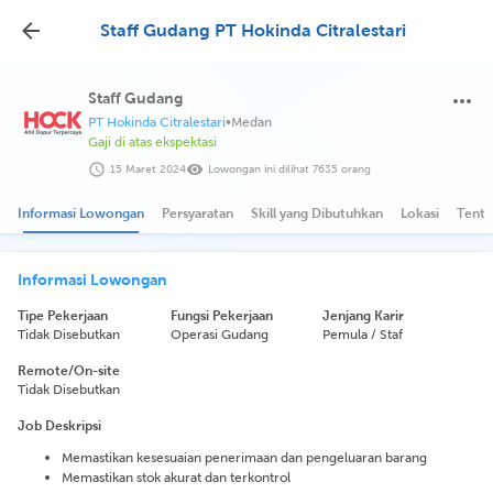
Staff Gudang PT Hokinda Citralestari
Staff Gudang
PT Hokinda Citralestari
•
Medan
Gaji di atas ekspektasi
15 Maret 2024
Lowongan ini dilihat 7635 orang
Informasi Lowongan
Persyaratan
Skill yang Dibutuhkan
Lokasi
Tenta
Informasi Lowongan
Tipe Pekerjaan
Fungsi Pekerjaan
Jenjang Karir
Tidak Disebutkan
Operasi Gudang
Pemula / Staf
Remote/On-site
Tidak Disebutkan
Job Deskripsi
Memastikan kesesuaian penerimaan dan pengeluaran barang
Memastikan stok akurat dan terkontrol