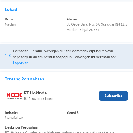
Lokasi
Kota
Alamat
Medan
Jl. Orde Baru No. 6A Sunggai KM 12,5
Medan-Binjai 20351
Perhatian! Semua lowongan di Karir.com tidak dipungut biaya
sepeserpun dalam bentuk apapapun. Lowongan ini bermasalah?
Laporkan
Tentang Perusahaan
PT Hokinda Citralestari
Subscribe
821 subscribers
Industri
Benefit
Manufaktur
Deskripsi Perusahaan
PT. Hokinda Citralestari adalah perusahaan yang mengkhususkan diri