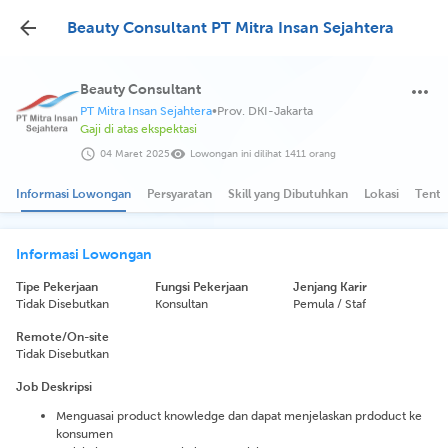
Beauty Consultant PT Mitra Insan Sejahtera
Beauty Consultant
PT Mitra Insan Sejahtera
•
Prov. DKI-Jakarta
Gaji di atas ekspektasi
04 Maret 2025
Lowongan ini dilihat 1411 orang
Informasi Lowongan
Persyaratan
Skill yang Dibutuhkan
Lokasi
Tenta
Informasi Lowongan
Tipe Pekerjaan
Fungsi Pekerjaan
Jenjang Karir
Tidak Disebutkan
Konsultan
Pemula / Staf
Remote/On-site
Tidak Disebutkan
Job Deskripsi
Menguasai product knowledge dan dapat menjelaskan prdoduct ke
konsumen