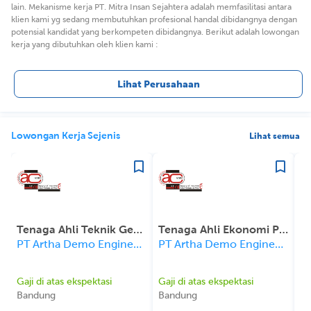
lain. Mekanisme kerja PT. Mitra Insan Sejahtera adalah memfasilitasi antara
klien kami yg sedang membutuhkan profesional handal dibidangnya dengan
potensial kandidat yang berkompeten dibidangnya. Berikut adalah lowongan
kerja yang dibutuhkan oleh klien kami :
Lihat Perusahaan
Lowongan Kerja Sejenis
Lihat semua
Tenaga Ahli Teknik Geologi
Tenaga Ahli Ekonomi Pembangunan
PT Artha Demo Engineering Consultant
PT Artha Demo Engineering Consultant
Gaji di atas ekspektasi
Gaji di atas ekspektasi
Rp
Bandung
Bandung
Ba