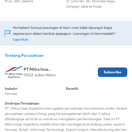
Prov. DKI-Jakarta
Jl. Limo No. 40, Permata Hijau -
Senayan Jakarta Pusat
Perhatian! Semua lowongan di Karir.com tidak dipungut biaya
sepeserpun dalam bentuk apapapun. Lowongan ini bermasalah?
Laporkan
Tentang Perusahaan
PT Mitra Insan Sejahtera
Subscribe
5602 subscribers
Industri
Benefit
Farmasi
Deskripsi Perusahaan
PT. Mitra Insan Sejahtera merupakan perusahaan recruitment center (bukan
perusahaan outsourching) yang berpengalaman lebih dari 5 tahun
dibidangnya serta terus menerus mengalami perkembangan. Saat ini PT.
Mitra Insan Sejahtera meliliki klien dari berbagai jenis bidang usaha, seperti
Farmasi, Retail, Informasi Technologi, Export Import, Manufacturing dan lain